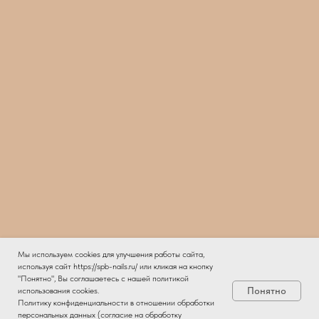
Мы используем cookies для улучшения работы сайта,
используя сайт https://spb-nails.ru/ или кликая на кнопку
"Понятно", Вы соглашаетесь с нашей политикой
Понятно
использования cookies.
Политику конфиденциальности в отношении обработки
персональных данных (согласие на обработку